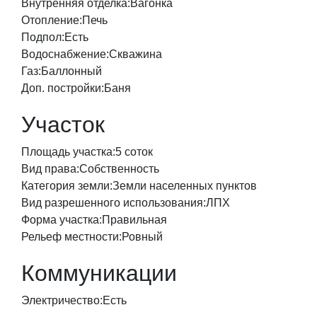
Внутренняя отделка:
Вагонка
Отопление:
Печь
Подпол:
Есть
Водоснабжение:
Скважина
Газ:
Баллонный
Доп. постройки:
Баня
Участок
Площадь участка:
5 соток
Вид права:
Собственность
Категория земли:
Земли населенных пунктов
Вид разрешенного использования:
ЛПХ
Форма участка:
Правильная
Рельеф местности:
Ровный
Коммуникации
Электричество:
Есть