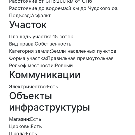
Расстояние от СПб:
200 км от СПб
Расстояние до водоема:
3 км до Чудского оз.
Подъезд:
Асфальт
Участок
Площадь участка:
15 соток
Вид права:
Собственность
Категория земли:
Земли населенных пунктов
Форма участка:
Правильная прямоугольная
Рельеф местности:
Ровный
Коммуникации
Электричество:
Есть
Объекты
инфраструктуры
Магазин:
Есть
Церковь:
Есть
Школа:
Есть