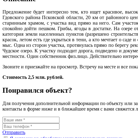
Предложение будет интересно тем, кто ищет красивое, высок
Гдовского района Псковской области, 20 км от районного цен
старинным храмом, с участка вид прямо на него. Сам участо
спокойно дойти пешком. Грибы, ягоды в достатке. На озере о
категория земли населенных пунктов (разрешено строительств
красок, летом есть где укрыться в тени, а кто мечтает о саде 
мыс. Одна из сторон участка, протянулась прямо по берегу ре
Чудское озеро. К участку подходит дорога, подведено и доку
местности. Один собственник физ.лицо. Действительно интерес
Звоните и приезжайте на просмотр. Встречу на месте и все по
Стоимость 2,5 млн. рублей.
Понравился объект?
Для получения дополнительной информации по объекту или запи
контакты в форме ниже и в ближайшее время с вами свяжется 
Отправить