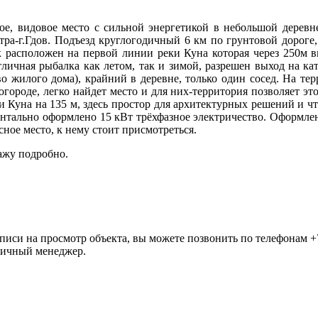
ое, видовое место с сильной энергетикой в небольшой деревн
тра-г.Гдов. Подъезд круглогодичный 6 км по грунтовой дороге
к расположен на первой линии реки Куна которая через 250м в
тличная рыбалка как летом, так и зимой, разрешен выход на кат
о жилого дома), крайний в деревне, только один сосед. На те
и огороде, легко найдет место и для них-территория позволяет э
ки Куна на 135 м, здесь простор для архитектурных решений и ч
ментально оформлено 15 кВт трёхфазное электричество. Оформле
ное место, к нему стоит присмотреться.
кажу подробно.
си на просмотр объекта, вы можете позвонить по телефонам +7(9
личный менеджер.