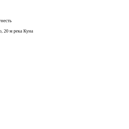
унесть
о, 20 м река Куна