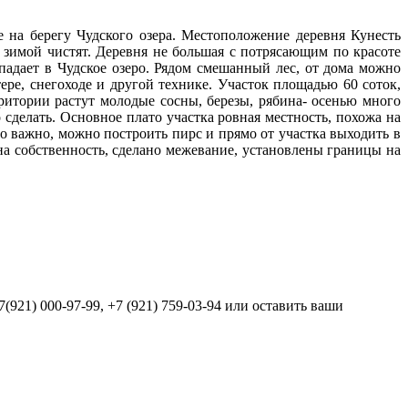
е на берегу Чудского озера. Местоположение деревня Кунесть
, зимой чистят. Деревня не большая с потрясающим по красоте
падает в Чудское озеро. Рядом смешанный лес, от дома можно
ере, снегоходе и другой технике. Участок площадью 60 соток,
рритории растут молодые сосны, березы, рябина- осенью много
то сделать. Основное плато участка ровная местность, похожа на
то важно, можно построить пирс и прямо от участка выходить в
на собственность, сделано межевание, установлены границы на
21) 000-97-99, +7 (921) 759-03-94 или оставить ваши